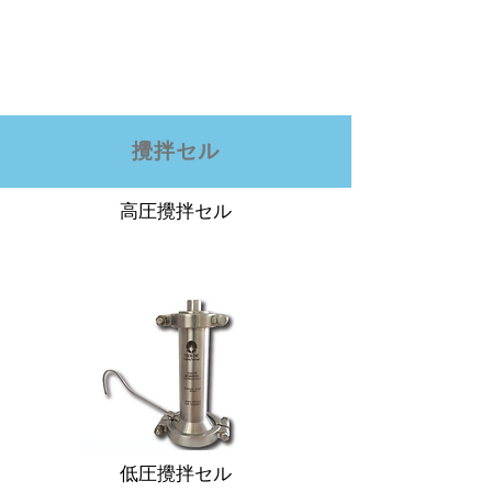
攪拌セル
高圧攪拌セル
低圧攪拌セル