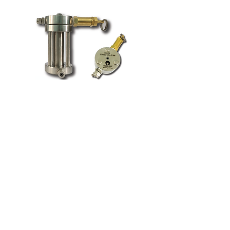
家
私たちに関しては
製品
膜作り