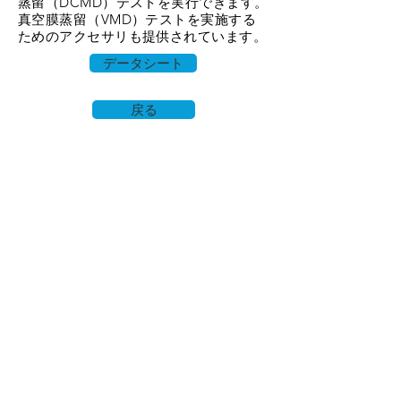
蒸留（DCMD）テストを実行できます。
真空膜蒸留（VMD）テストを実施する
ためのアクセサリも提供されています。
データシート
戻る
家
私たちに関しては
製品
膜作り
膜試験
膜の特性評価