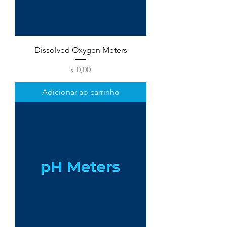
Dissolved Oxygen Meters
Preço
₹ 0,00
Adicionar ao carrinho