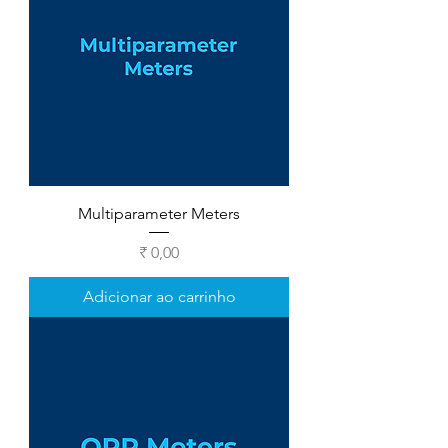
Multiparameter Meters
Preço
₹ 0,00
Adicionar ao carrinho