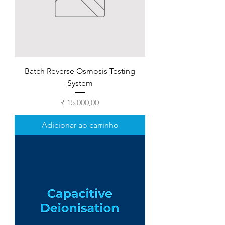
Batch Reverse Osmosis Testing
System
Preço
₹ 15.000,00
Adicionar ao carrinho