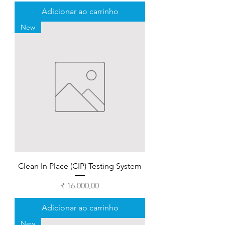
Adicionar ao carrinho
New
Clean In Place (CIP) Testing System
Preço
₹ 16.000,00
Adicionar ao carrinho
New