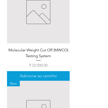
Molecular Weight Cut Off (MWCO)
Testing System
Preço
₹ 22.000,00
Adicionar ao carrinho
New