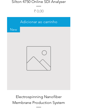
Silton 4750 Online SDI Analyser
Preço
₹ 0,00
Adicionar ao carrinho
New
Electrospinning Nanofiber
Membrane Production System