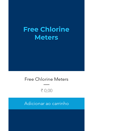
Free Chlorine Meters
Preço
₹ 0,00
Adicionar ao carrinho