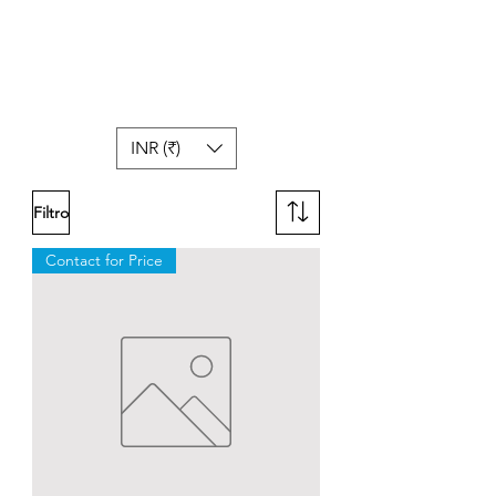
INR (₹)
Filtro
Contact for Price