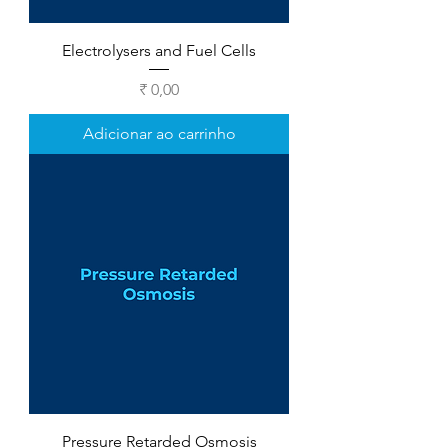
Electrolysers and Fuel Cells
Preço
₹ 0,00
Adicionar ao carrinho
Pressure Retarded Osmosis