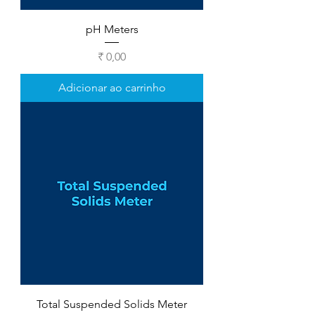
pH Meters
Preço
₹ 0,00
Adicionar ao carrinho
Total Suspended Solids Meter