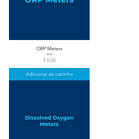
ORP Meters
Preço
₹ 0,00
Adicionar ao carrinho