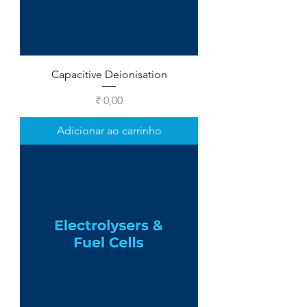
Capacitive Deionisation
Preço
₹ 0,00
Adicionar ao carrinho