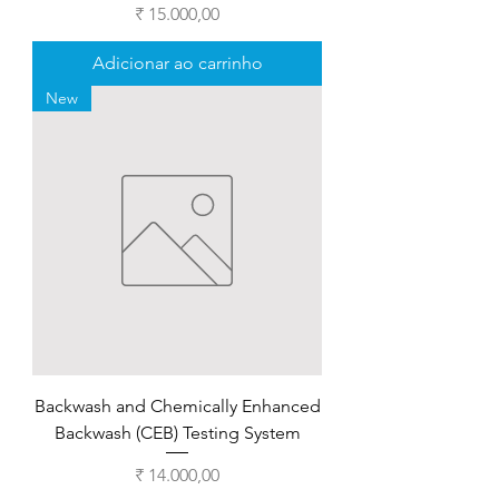
Preço
₹ 15.000,00
Adicionar ao carrinho
New
Backwash and Chemically Enhanced
Backwash (CEB) Testing System
Preço
₹ 14.000,00