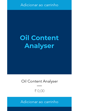
Adicionar ao carrinho
Oil Content Analyser
Preço
₹ 0,00
Adicionar ao carrinho