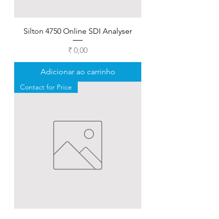
Silton 4750 Online SDI Analyser
Preço
₹ 0,00
Adicionar ao carrinho
Contact for Price