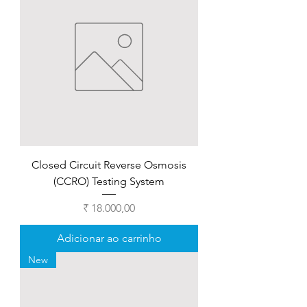
Closed Circuit Reverse Osmosis
(CCRO) Testing System
Preço
₹ 18.000,00
Adicionar ao carrinho
New