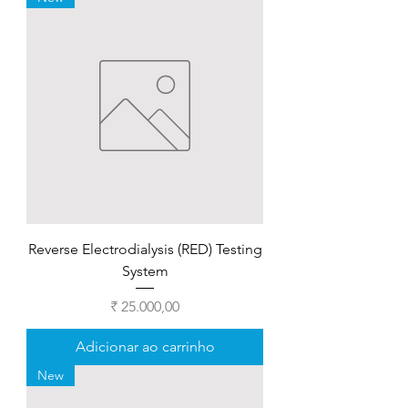
Reverse Electrodialysis (RED) Testing
System
Preço
₹ 25.000,00
Adicionar ao carrinho
New