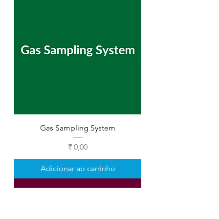
Gas Sampling System
Preço
₹ 0,00
Adicionar ao carrinho