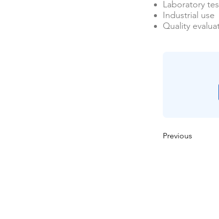
Laboratory tes
Industrial use
Quality evalua
Previous
ઘર
અમારા વિશે