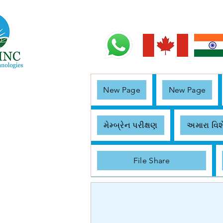
New Page
New Page
મેમ્બ્રેન પરીક્ષણ
અમારા વિશ
File Share
< Back