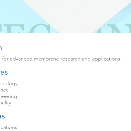
n
for advanced membrane research and applications.
res
hnology
ance
ineering
ality
ns
ications