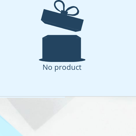
embrane
 for advanced membrane research and applicatio
No product
uct