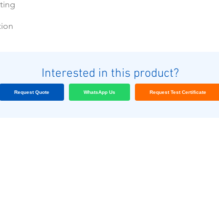
ting
tion
Interested in this product?
Request Quote
WhatsApp Us
Request Test Certificate
અમારા ગ્રાહકો
બ્લોગ