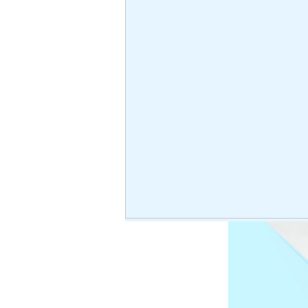
FO M
FO Membrane
No prod