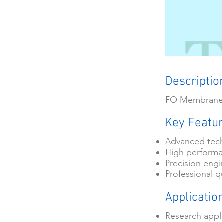
Descriptio
FO Membrane 
Key Featu
Advanced tec
High perform
Precision eng
Professional qu
Applicatio
Research appl