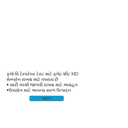
ફ્લો વિ ટેમ્પરેચર ટેસ્ટ માટે ફ્લેટ શીટ MD
મેમ્બ્રેન રાખવા માટે વપરાય છે
• સારી ગરમી જાળવી રાખવા માટે અવાહક
•ઉપયોગ માટે અનન્ય સરળ ઉત્પાદન
પાછળ
ઘર