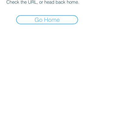
Check the URL, or head back home.
Go Home
বাড়ি
আমাদের সম্পর্কে
পণ্য
ঝিল্লি তৈরি
মেমব্রেন টেস্টিং
ঝিল্লি বৈশিষ্ট্য
ঝিল্লি বৈশিষ্ট্য