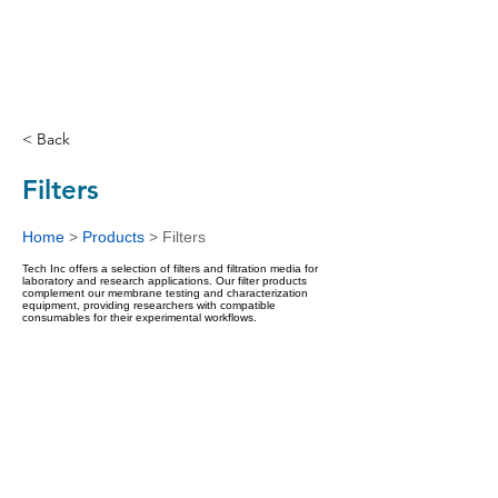
< Back
Filters
Home
>
Products
>
Filters
Tech Inc offers a selection of filters and filtration media for
laboratory and research applications. Our filter products
complement our membrane testing and characterization
equipment, providing researchers with compatible
consumables for their experimental workflows.