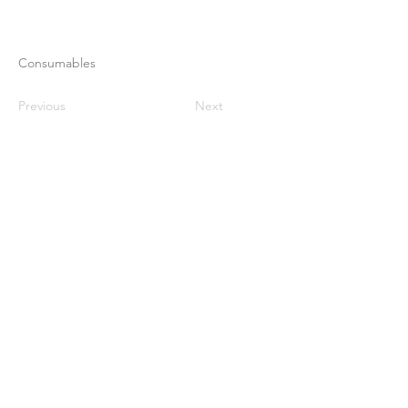
Consumables
Previous
Next
বাড়ি
আমাদের সম্পর্কে
পণ্য
ঝিল্লি তৈরি
মেমব্রেন টেস্টিং
ঝিল্লি বৈশিষ্ট্য